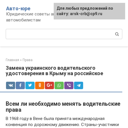
Перейти
Авто-юре
Для любых предложений по
к
Юридические советы автовладельцам и
сайту: arsk-crb@cp9.ru
контенту
автомобилистам
Поиск:
Главная
»
Права
Замена украинского водительского
удостоверения в Крыму на российское
Всем ли необходимо менять водительские
права
В 1968 году в Вене была принята международная
конвенция по дорожному движению. Страны-участники