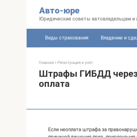
Перейти
Авто-юре
к
контенту
Юридические советы автовладельцам и
Виды страхования
Владение и сде
Главная
»
Регистрация и учёт
Штрафы ГИБДД через 
оплата
Если неоплата штрафа за правонаруш
причиной лишения прав, привлечения