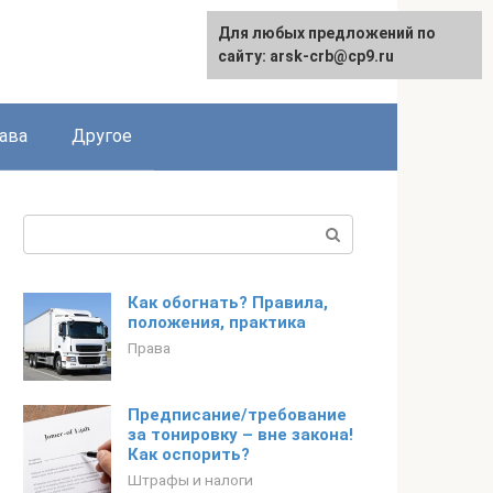
Для любых предложений по
сайту: arsk-crb@cp9.ru
ава
Другое
Поиск:
Как обогнать? Правила,
положения, практика
Права
Предписание/требование
за тонировку – вне закона!
Как оспорить?
Штрафы и налоги