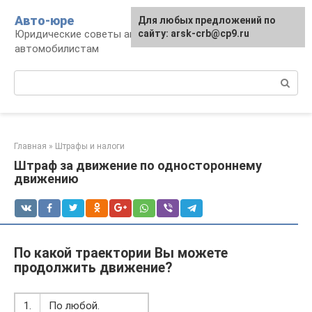
Перейти
Авто-юре
Для любых предложений по
к
Юридические советы автовладельцам и
сайту: arsk-crb@cp9.ru
контенту
автомобилистам
Поиск:
Главная
»
Штрафы и налоги
Штраф за движение по одностороннему
движению
По какой траектории Вы можете
продолжить движение?
1.
По любой.