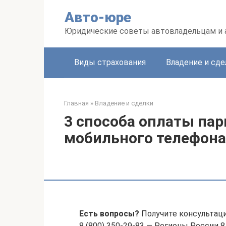
Перейти
Авто-юре
к
контенту
Юридические советы автовладельцам и
Виды страхования
Владение и сде
Главная
»
Владение и сделки
3 способа оплаты пар
мобильного телефона
Есть вопросы?
Получите консультац
8 (800) 350-29-83 — Регионы России 