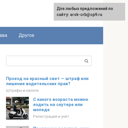
Для любых предложений по
сайту: arsk-crb@cp9.ru
ава
Другое
Поиск:
Проезд на красный свет — штраф или
лишение водительских прав?
Штрафы и налоги
С какого возраста можно
ездить на скутере или
мопеде
Регистрация и учёт