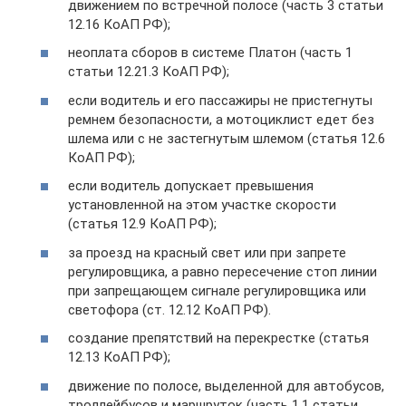
движением по встречной полосе (часть 3 статьи
12.16 КоАП РФ);
неоплата сборов в системе Платон (часть 1
статьи 12.21.3 КоАП РФ);
если водитель и его пассажиры не пристегнуты
ремнем безопасности, а мотоциклист едет без
шлема или с не застегнутым шлемом (статья 12.6
КоАП РФ);
если водитель допускает превышения
установленной на этом участке скорости
(статья 12.9 КоАП РФ);
за проезд на красный свет или при запрете
регулировщика, а равно пересечение стоп линии
при запрещающем сигнале регулировщика или
светофора (ст. 12.12 КоАП РФ).
создание препятствий на перекрестке (статья
12.13 КоАП РФ);
движение по полосе, выделенной для автобусов,
троллейбусов и маршруток (часть 1.1 статьи