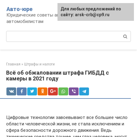
Перейти
Авто-юре
Для любых предложений по
к
Юридические советы автовладельцам и
сайту: arsk-crb@cp9.ru
контенту
автомобилистам
Поиск:
Главная
»
Штрафы и налоги
Всё об обжаловании штрафа ГИБДД с
камеры в 2021 году
Цифровые технологии завоевывают все большее число
области человеческой жизни, не стала исключением и
сфера безопасности дорожного движения. Ведь
технические средства точнее, чем глаз человека, могут