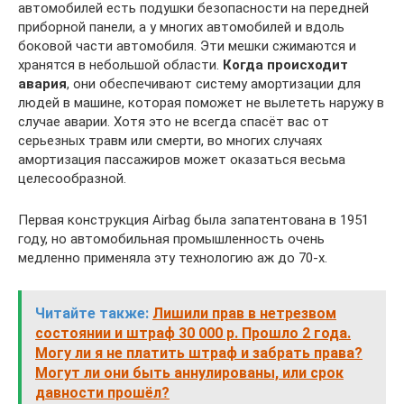
автомобилей есть подушки безопасности на передней
приборной панели, а у многих автомобилей и вдоль
боковой части автомобиля. Эти мешки сжимаются и
хранятся в небольшой области.
Когда происходит
авария
, они обеспечивают систему амортизации для
людей в машине, которая поможет не вылететь наружу в
случае аварии. Хотя это не всегда спасёт вас от
серьезных травм или смерти, во многих случаях
амортизация пассажиров может оказаться весьма
целесообразной.
Первая конструкция Airbag была запатентована в 1951
году, но автомобильная промышленность очень
медленно применяла эту технологию аж до 70-х.
Читайте также:
Лишили прав в нетрезвом
состоянии и штраф 30 000 р. Прошло 2 года.
Могу ли я не платить штраф и забрать права?
Могут ли они быть аннулированы, или срок
давности прошёл?