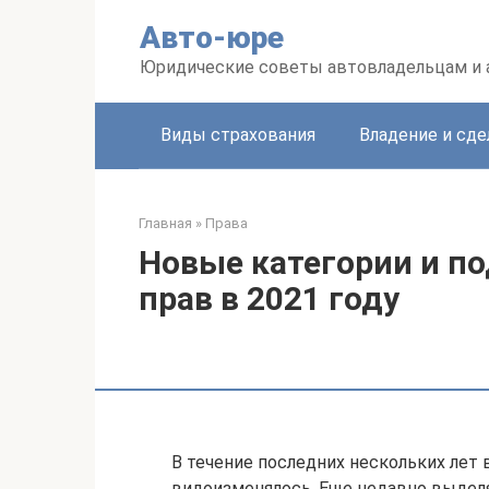
Перейти
Авто-юре
к
контенту
Юридические советы автовладельцам и
Виды страхования
Владение и сде
Главная
»
Права
Новые категории и п
прав в 2021 году
В течение последних нескольких лет
видоизменялось. Еще недавно выделял