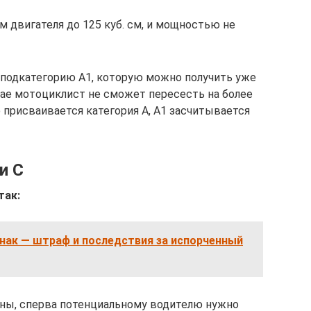
 двигателя до 125 куб. см, и мощностью не
подкатегорию A1, которую можно получить уже
учае мотоциклист не сможет пересесть на более
присваивается категория A, A1 засчитывается
и C
так:
нак — штраф и последствия за испорченный
ны, сперва потенциальному водителю нужно