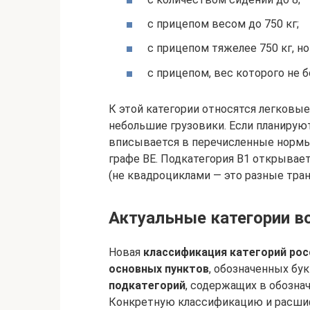
с прицепом весом до 750 кг;
с прицепом тяжелее 750 кг, но
с прицепом, вес которого не 
К этой категории относятся легковы
небольшие грузовики. Если планирую
вписывается в перечисленные нормы,
графе BE. Подкатегория B1 открывае
(не квадроциклами — это разные тра
Актуальные категории во
Новая
классификация категорий рос
основных пунктов
, обозначенных бу
подкатегорий
, содержащих в обозна
Конкретную классификацию и расшиф