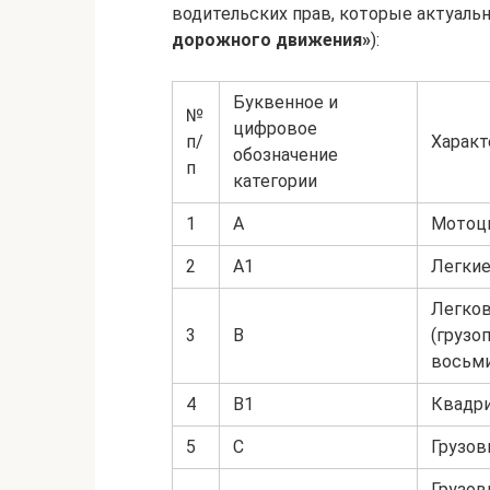
водительских прав, которые актуальн
дорожного движения»
):
Буквенное и
№
цифровое
п/
Характ
обозначение
п
категории
1
А
Мотоц
2
А1
Легкие
Легков
3
B
(грузо
восьми
4
B1
Квадр
5
C
Грузов
Грузов