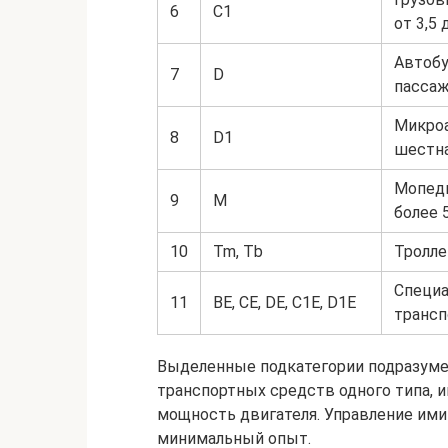
6
C1
от 3,5 
Автобу
7
D
пасса
Микроа
8
D1
шестн
Мопеды
9
M
более 
10
Tm, Tb
Тролле
Специа
11
BE, CE, DE, C1E, D1E
трансп
Выделенные подкатегории подразуме
транспортных средств одного типа,
мощность двигателя. Управление им
минимальный опыт.