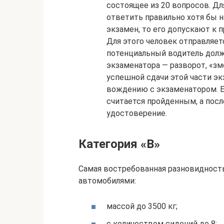
состоящее из 20 вопросов. Дл
ответить правильно хотя бы н
экзамен, то его допускают к 
Для этого человек отправляет
потенциальный водитель долж
экзаменатора — разворот, «зм
успешной сдачи этой части э
вождению с экзаменатором. Ес
считается пройденным, а пос
удостоверение.
Категория «B»
Самая востребованная разновидность
автомобилями:
массой до 3500 кг;
с количеством сидений до 8;