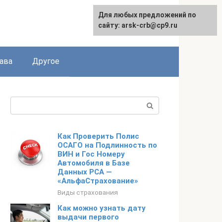
Для любых предложений по
сайту: arsk-crb@cp9.ru
ава
Другое
Поиск:
Как Проверить Полис
ОСАГО на Подлинность по
ВИН и Гос Номеру
Автомобиля в Базе
Данных РСА —
«АльфаСтрахование»
Виды страхования
Как можно узнать дату
выдачи первого