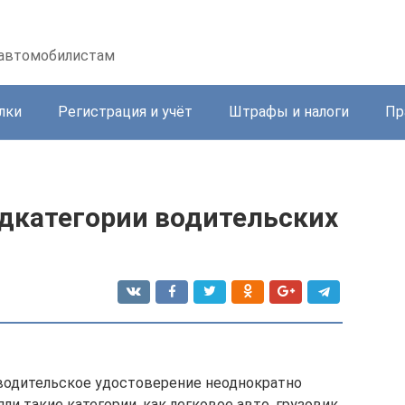
 автомобилистам
лки
Регистрация и учёт
Штрафы и налоги
Пр
одкатегории водительских
 водительское удостоверение неоднократно
и такие категории, как легковое авто, грузовик,