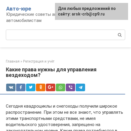
Перейти
Авто-юре
Для любых предложений по
к
Юридические советы автовладельцам и
сайту: arsk-crb@cp9.ru
контенту
автомобилистам
Поиск:
Главная
»
Регистрация и учёт
Какие права нужны для управления
вездеходом?
Сегодня квадроциклы и снегоходы получили широкое
распространение. При этом не все знают, что управлять
этими транспортными средствами, не имея
водительского удостоверения, запрещено на
законодательном уровне. Какие права потребуются в