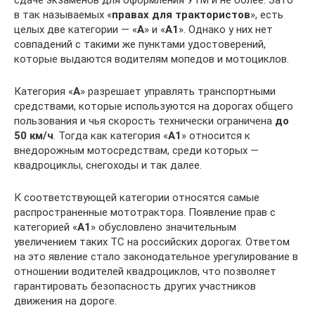
сдаче экзаменов для оформления УТМ и не более. Зато
в так называемых «
правах для трактористов
», есть
целых две категории — «
А
» и «
А1
». Однако у них нет
совпадений с такими же пунктами удостоверений,
которые выдаются водителям мопедов и мотоциклов.
Категория «
А
» разрешает управлять транспортными
средствами, которые используются на дорогах общего
пользования и чья скорость технически ограничена
до
50 км/ч
. Тогда как категория «
А1
» относится к
внедорожным мотосредствам, среди которых —
квадроциклы, снегоходы и так далее.
К соответствующей категории относятся самые
распространенные мототрактора. Появление прав с
категорией «
А1
» обусловлено значительным
увеличением таких ТС на российских дорогах. Ответом
на это явление стало законодательное урегулирование в
отношении водителей квадроциклов, что позволяет
гарантировать безопасность других участников
движения на дороге.