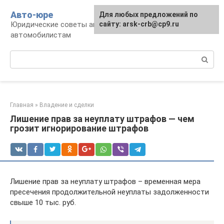
Перейти
Авто-юре
Для любых предложений по
к
Юридические советы автовладельцам и
сайту: arsk-crb@cp9.ru
контенту
автомобилистам
Поиск:
Главная
»
Владение и сделки
Лишение прав за неуплату штрафов — чем
грозит игнорирование штрафов
Лишение прав за неуплату штрафов – временная мера
пресечения продолжительной неуплаты задолженности
свыше 10 тыс. руб.