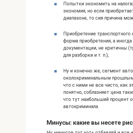
Попытки экономить на налогах
экономия, но если приобрета
диапазоне, то сия причина мо
Приобретение транспортного 
форма приобретения, а иногда
документации, не критичны (
для разборки и т. п.);
Ну и конечно же, сегмент ав
околокриминальным прошлым.
что с ними не все чисто, как 
понятно, соблазняет цена таки
что тут наибольший процент 
автокриминала.
Минусы: какие вы несете ри
Ну, минусов тут хоть отбавляй и все 