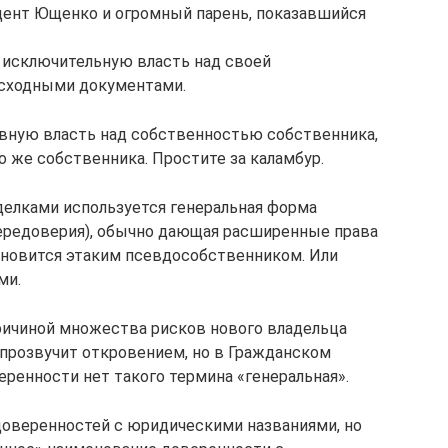
зидент Ющенко и огромный парень, показавшийся
 исключительную власть над своей
сходными документами.
овную власть над собственностью собственника,
же собственника. Простите за каламбур.
делками используется генеральная форма
передоверия), обычно дающая расширенные права
тановится этаким псевдособственником. Или
ми.
причиной множества рисков нового владельца
 прозвучит откровением, но в Гражданском
еренности нет такого термина «генеральная».
доверенностей с юридическими названиями, но