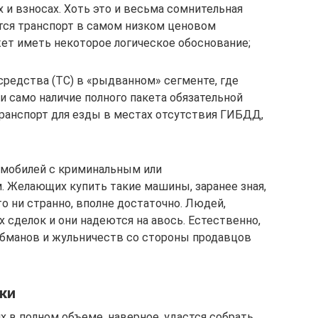
 и взносах. Хоть это и весьма сомнительная
ется транспорт в самом низком ценовом
жет иметь некоторое логическое обоснование;
средства (ТС) в «рыдванном» сегменте, где
 и само наличие полного пакета обязательной
транспорт для езды в местах отсутствия ГИБДД,
томобилей с криминальным или
 Желающих купить такие машины, заранее зная,
это ни странно, вполне достаточно. Людей,
х сделок и они надеются на авось. Естественно,
обманов и жульничеств со стороны продавцов
ски
их в полном объеме, наверное, удастся собрать