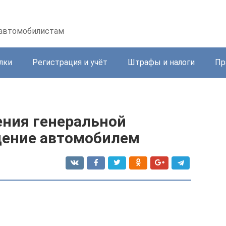
 автомобилистам
лки
Регистрация и учёт
Штрафы и налоги
Пр
ния генеральной
дение автомобилем