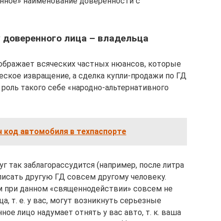
енное» наименование доверенности с
 доверенного лица – владельца
ображает всяческих частных нюансов, которые
ское извращение, а сделка купли-продажи по ГД
 роль такого себе «народно-альтернативного
н код автомобиля в техпаспорте
уг так заблагорассудится (например, после литра
аписать другую ГД совсем другому человеку.
м при данном «священнодействии» совсем не
а, т. е. у вас, могут возникнуть серьезные
ое лицо надумает отнять у вас авто, т. к. ваша