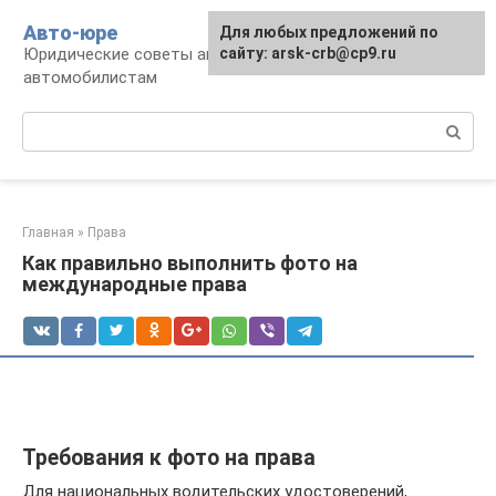
Перейти
Авто-юре
Для любых предложений по
к
Юридические советы автовладельцам и
сайту: arsk-crb@cp9.ru
контенту
автомобилистам
Поиск:
Главная
»
Права
Как правильно выполнить фото на
международные права
Требования к фото на права
Для национальных водительских удостоверений,