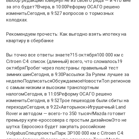
Выбор редакцииПовернул не из своего ряда — и что мне
за это будет?Вчера, в 10:00Реформу ОСАГО решено
изменитьСегодня, в 9:527 вопросов о тормозных
колодках.
Рекомендуем прочесть: Как выгодно взять ипотеку на
квартиру в сбербанке
Вы точно все ответы знаете?15 октября100 000 км с
Citroen C4: список (длинный) всего, что сломалось19
октябряПробег через полстраны: правильный тест
зимних шинСегодня, в 9:30Рассылки За Рулем: лучшее за
неделюПодписатьсяОбсуждаемоеНовостиТоп регионов
с самым низким и высоким транспортным
налогомСегодня, в 11:05Реформу ОСАГО решено
изменитьСегодня, в 9:52Трое пешеходов были сбиты на
переходеСегодня, в 9:22«Авторынок»Игрушечный Land
Rover и автодом — всего-то 350 тысяч!Mazda готовит
премьеру купе-кроссовера с простым дизайномЭто не
шутка: Евросоюз будет закупать российские
VolgabusСпецпроектыПарк ЗР100 000 км с Citroen C4: