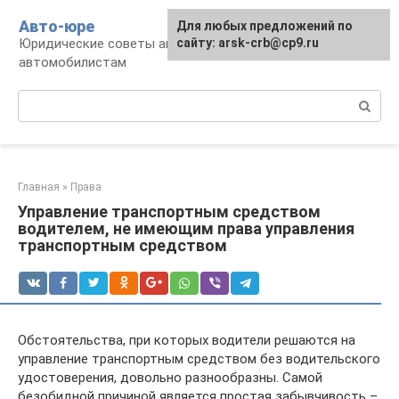
Перейти
Авто-юре
Для любых предложений по
к
Юридические советы автовладельцам и
сайту: arsk-crb@cp9.ru
контенту
автомобилистам
Поиск:
Главная
»
Права
Управление транспортным средством
водителем, не имеющим права управления
транспортным средством
Обстоятельства, при которых водители решаются на
управление транспортным средством без водительского
удостоверения, довольно разнообразны. Самой
безобидной причиной является простая забывчивость –