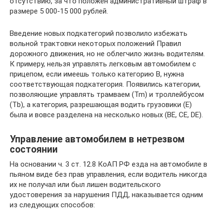
отсутствию, за что положен административный штраф в
размере 5 000-15 000 рублей.
Введение новых подкатегорий позволило избежать
вольной трактовки некоторых положений Правил
дорожного движения, но не облегчило жизнь водителям.
К примеру, нельзя управлять легковым автомобилем с
прицепом, если имеешь только категорию B, нужна
соответствующая подкатегория. Появились категории,
позволяющие управлять трамваем (Tm) и троллейбусом
(Tb), а категория, разрешающая водить грузовики (E)
была и вовсе разделена на несколько новых (BE, CE, DE).
Управление автомобилем в нетрезвом
состоянии
На основании ч. 3 ст. 12.8 КоАП РФ езда на автомобиле в
пьяном виде без прав управления, если водитель никогда
их не получал или был лишен водительского
удостоверения за нарушения ПДД, наказывается одним
из следующих способов: