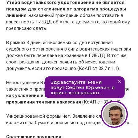
Утеря водительского удостоверения не является
поводом для отклонения от алгоритма процедуры
лишения
: наказанный гражданин обязан поставить в
известность ГИБДД об утрате документа, который ему
предписано сдать.
В рамках 3 дней, исчисляемых со дня вступления
судебного постановления в силу, водительская лицензия
должна быть передана на хранение в ГИБДД. В тот же
срок гражданин должен заявить об исчезновении
документа, если это произошло (КоАП ст.32.7 п.1.1).
Непоступление ВУ лишённого права управления или
заявления о пропаже в указанный срок
расценивается
как уклонение и является основанием для
прерывания течения наказания
(КоАП ст.32.7 п.2).
Унифицированной формы нет. Заявление следует
изложить на бумаге и росписью подтвердить авторство.
Содержание заявления: