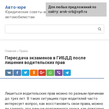
Перейти
Авто-юре
Для любых предложений по
к
Юридические советы автовладельцам и
сайту: arsk-crb@cp9.ru
контенту
автомобилистам
Поиск:
Главная
»
Права
Пересдача экзаменов в ГИБДД после
лишения водительских прав
Лишиться водительских прав можно по разным причинам
до трех лет. В таких ситуациях горе-водителей часто
интересует вопрос, как восстановить свои права, можно
ли сделать это раньше положенного срока, как повторно