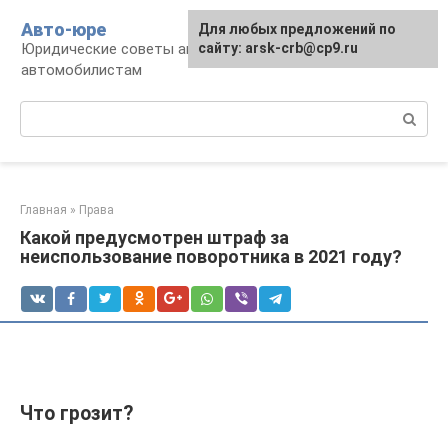
Перейти
Авто-юре
Для любых предложений по
к
Юридические советы автовладельцам и
сайту: arsk-crb@cp9.ru
контенту
автомобилистам
Поиск:
Главная
»
Права
Какой предусмотрен штраф за
неиспользование поворотника в 2021 году?
Что грозит?