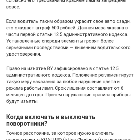
согласно его требованиям красные лампы запрещены
вовсе.
Если водитель таким образом украсит свое авто сзади,
его ожидает штраф 500 рублей. Данная мера указана в
части первой статьи 12.5 административного кодекса.
Установленные спереди элементы грозят более
серьезными последствиями — лишением водительского
удостоверения.
Право на изъятие ВУ зафиксировано в статье 12.5
административного кодекса. Положение регламентирует
такую меру наказания за любое нарушение цвета и
режима работы ламп. Срок лишения составляет от 6
месяцев до года. Причем нарушающие правила приборы
будут изъяты.
Когда включать и выключать
поворотники?
Точное расстояние, за которое нужно включать
поворотники, в КОАП РФ (https://kodap.ru/) не прописано.