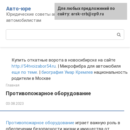
Перейти
Авто-юре
Для любых предложений по
к
Юридические советы автовладельцам и
сайту: arsk-crb@cp9.ru
контенту
автомобилистам
Поиск:
Купить откатные ворота в новосибирске на сайте
http://54tvoizabor54.ru
. | Микрофибра для автомобиля
еще по теме
. |
биография Умар Кремлев
национальность
родители в Москве
Главная
Противопожарное оборудование
03.08.2023
Противопожарное оборудование
играет важную роль в
обеспечении безопасности жизни и имущества от