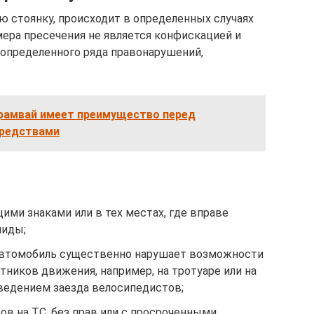
ю стоянку, происходит в определенных случаях
ера пресечения не является конфискацией и
определенного ряда правонарушений,
трамвай имеет преимущество перед
средствами
ми знаками или в тех местах, где вправе
лиды;
 автомобиль существенно нарушает возможности
тников движения, например, на тротуаре или на
ведением заезда велосипедистов;
ов на ТС, без прав или с просроченными