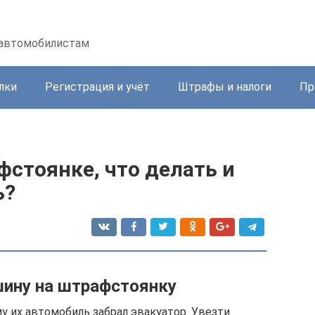
 автомобилистам
лки
Регистрация и учёт
Штрафы и налоги
Пр
стоянке, что делать и
ь?
шину на штрафстоянку
у их автомобиль забрал эвакуатор. Увезти