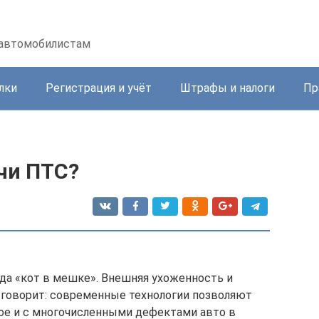
 автомобилистам
лки
Регистрация и учёт
Штрафы и налоги
Пр
чи ПТС?
да «кот в мешке». Внешняя ухоженность и
е говорит: современные технологии позволяют
ое и с многочисленными дефектами авто в