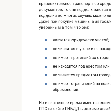
привлекательное транспортное средс
документов, то они подделываются п
подделки во многих случаях можно л
Даже при покупке машины в автосало
уверенным в том, что она:
является юридически чистой;
не числится в угоне и не нахо
не имеет претензий со сторо
не находится под арестом или 
не является предметом гражд
не имеет ограничений на поль
обременений.
Но в настоящее время имеется возм
ПТС на сайте ГИБДД в режиме онлайн