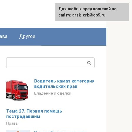
Для любых предложений по
сайту: arsk-crb@cp9.ru
ава
Другое
Поиск:
Водитель камаз категория
водительских прав
Владение и сделки
Тема 27. Первая помощь
пострадавшим
Права