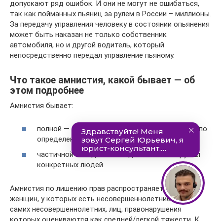
допускают ряд ошибок. И они не могут не ошибаться,
так как пойманных пьяниц за рулем в России – миллионы.
За передачу управления человеку в состоянии опьянения
может быть наказан не только собственник
автомобиля, но и другой водитель, который
непосредственно передал управление пьяному.
Что такое амнистия, какой бывает — об
этом подробнее
Амнистия бывает:
полной — освобождает граждан, проходящих по
определенной статье;
частичной — под нее попадают только группы
конкретных людей.
Амнистия по лишению прав распространяется на
женщин, у которых есть несовершеннолетние дети,
самих несовершеннолетних, лиц, правонарушения
которых оцениваются как средней/легкой тяжести. К