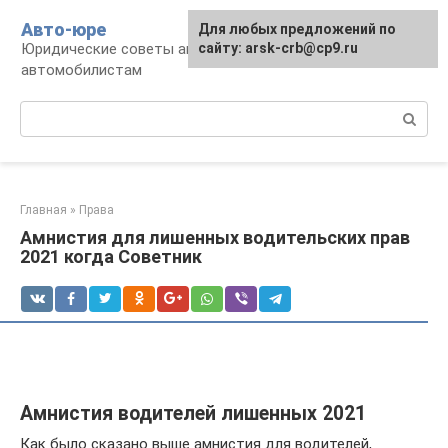
Перейти
Авто-юре
Для любых предложений по
к
Юридические советы автовладельцам и
сайту: arsk-crb@cp9.ru
контенту
автомобилистам
Поиск:
Главная
»
Права
Амнистия для лишенных водительских прав
2021 когда Советник
Амнистия водителей лишенных 2021
Как было сказано выше амнистия для водителей,