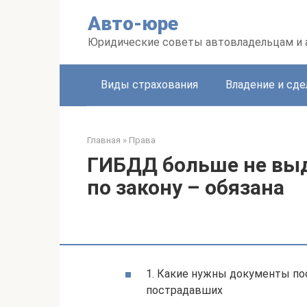
Перейти
Авто-юре
к
контенту
Юридические советы автовладельцам и
Виды страхования
Владение и сде
Главная
»
Права
ГИБДД больше не выд
по закону – обязана
1. Какие нужны документы по
пострадавших