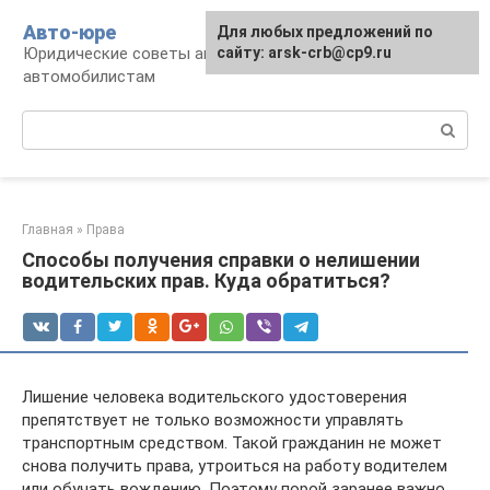
Перейти
Авто-юре
Для любых предложений по
к
Юридические советы автовладельцам и
сайту: arsk-crb@cp9.ru
контенту
автомобилистам
Поиск:
Главная
»
Права
Способы получения справки о нелишении
водительских прав. Куда обратиться?
Лишение человека водительского удостоверения
препятствует не только возможности управлять
транспортным средством. Такой гражданин не может
снова получить права, утроиться на работу водителем
или обучать вождению. Поэтому порой заранее важно