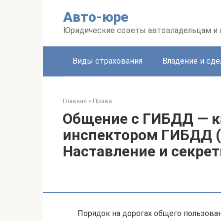
Перейти
Авто-юре
к
контенту
Юридические советы автовладельцам и
Виды страхования
Владение и сде
Главная
»
Права
Общение с ГИБДД — ка
инспектором ГИБДД (
Наставление и секрет
Порядок на дорогах общего пользован