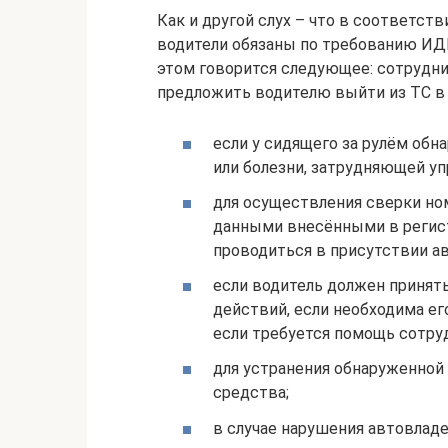
Как и другой слух – что в соответст
водители обязаны по требованию ИДП
этом говорится следующее: сотрудн
предложить водителю выйти из ТС в 
если у сидящего за рулём обн
или болезни, затрудняющей уп
для осуществления сверки но
данными внесёнными в регис
проводиться в присутствии ав
если водитель должен принят
действий, если необходима ег
если требуется помощь сотр
для устранения обнаруженной
средства;
в случае нарушения автовладе