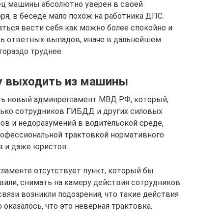
ец машины абсолютно уверен в своей
оря, в беседе мало похож на работника ДПС.
аться вести себя как можно более спокойно и
ать ответных выпадов, иначе в дальнейшем
гораздо труднее.
у выходить из машины
ать новый админрегламент МВД РФ, который,
лько сотрудников ГИБДД и других силовых
в и недоразумений в водительской среде,
рофессиональной трактовкой нормативного
в и даже юристов.
гламенте отсутствует пункт, который бы
вили, снимать на камеру действия сотрудников
связи возникли подозрения, что такие действия
оказалось, что это неверная трактовка.