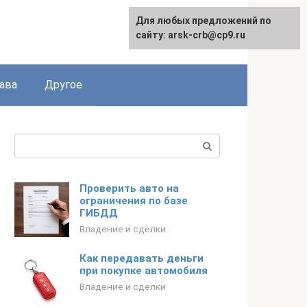
Для любых предложений по
сайту: arsk-crb@cp9.ru
ава
Другое
Поиск:
Проверить авто на
ограничения по базе
ГИБДД
Владение и сделки
Как передавать деньги
при покупке автомобиля
Владение и сделки