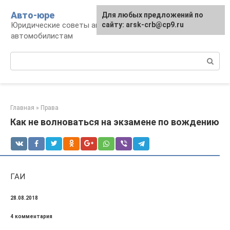
Перейти
Авто-юре
Для любых предложений по
к
Юридические советы автовладельцам и
сайту: arsk-crb@cp9.ru
контенту
автомобилистам
Поиск:
Главная
»
Права
Как не волноваться на экзамене по вождению
ГАИ
28.08.2018
4 комментария