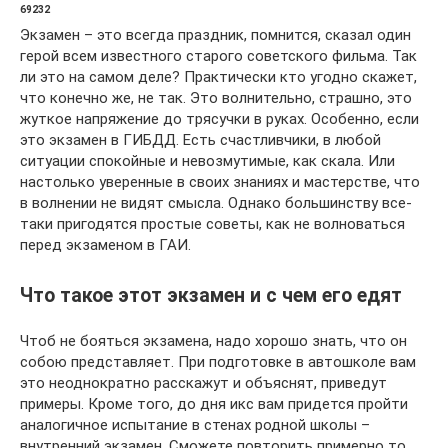
69232
Экзамен – это всегда праздник, помнится, сказал один
герой всем известного старого советского фильма. Так
ли это на самом деле? Практически кто угодно скажет,
что конечно же, не так. Это волнительно, страшно, это
жуткое напряжение до трясучки в руках. Особенно, если
это экзамен в ГИБДД. Есть счастливчики, в любой
ситуации спокойные и невозмутимые, как скала. Или
настолько уверенные в своих знаниях и мастерстве, что
в волнении не видят смысла. Однако большинству все-
таки пригодятся простые советы, как не волноваться
перед экзаменом в ГАИ.
Что такое этот экзамен и с чем его едят
Чтоб не бояться экзамена, надо хорошо знать, что он
собою представляет. При подготовке в автошколе вам
это неоднократно расскажут и объяснят, приведут
примеры. Кроме того, до дня икс вам придется пройти
аналогичное испытание в стенах родной школы –
внутренний экзамен. Сможете повторить примерно то