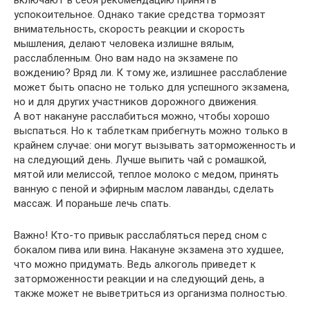
включают в себя рекомендацию принять
успокоительное. Однако такие средства тормозят
внимательность, скорость реакции и скорость
мышления, делают человека излишне вялым,
расслабленным. Оно вам надо на экзамене по
вождению? Вряд ли. К тому же, излишнее расслабление
может быть опасно не только для успешного экзамена,
но и для других участников дорожного движения.
А вот накануне расслабиться можно, чтобы хорошо
выспаться. Но к таблеткам прибегнуть можно только в
крайнем случае: они могут вызывать заторможенность и
на следующий день. Лучше выпить чай с ромашкой,
мятой или мелиссой, теплое молоко с медом, принять
ванную с пеной и эфирным маслом лаванды, сделать
массаж. И пораньше лечь спать.
Важно! Кто-то привык расслабляться перед сном с
бокалом пива или вина. Накануне экзамена это худшее,
что можно придумать. Ведь алкоголь приведет к
заторможенности реакции и на следующий день, а
также может не выветриться из организма полностью.