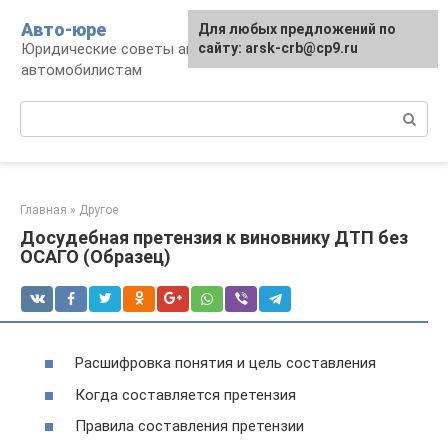
Перейти
Авто-юре
Для любых предложений по
к
Юридические советы автовладельцам и
сайту: arsk-crb@cp9.ru
контенту
автомобилистам
Поиск:
Главная
»
Другое
Досудебная претензия к виновнику ДТП без
ОСАГО (Образец)
Расшифровка понятия и цель составления
Когда составляется претензия
Правила составления претензии