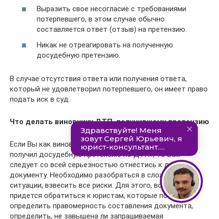
Выразить свое несогласие с требованиями
потерпевшего, в этом случае обычно
составляется ответ (отзыв) на претензию.
Никак не отреагировать на полученную
досудебную претензию.
В случае отсутствия ответа или получения ответа,
который не удовлетворил потерпевшего, он имеет право
подать иск в суд.
Что делать виновнику ДТП, получившему претензию
Если Вы как виновник ДТП оказались в ситуации «я
получил досудебную претензию по ДТП», то Вам
следует со всей серьезностью отнестись к данному
документу. Необходимо разобраться в сложившейся
ситуации, взвесить все риски. Для этого, возможно,
придется обратиться к юристам, которые помогут
определить правомерность составления документа,
определить, не завышена ли запрашиваемая