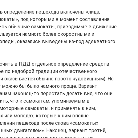
то в определение пешехода включены «лица,
окаты», под которыми в момент составления
ись обычные самокаты, приводимые в движение
пользуется намного более скоростными и
опеды, оказались выведены из-под адекватного
ючить в ПДД отдельное определение средств
е по недоброй традиции отечественного
и оказывается обычно просто чудовищным). Но
 можно бы было намного проще. Вариант
нам наконец-то перестать делать вид, что они
вить, что к самокатам, упоминаемым в
 моторные самокаты, и применять к ним,
х или мопедах, которые к ним вполне
елении пешехода после слова «самокаты»
нных двигателем». Наконец, вариант третий,
осто исключить из слово «самокаты» из