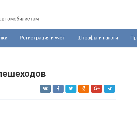
 автомобилистам
лки
Регистрация и учёт
Штрафы и налоги
Пр
 пешеходов