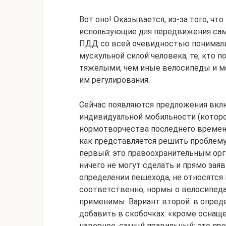
Вот оно! Оказывается, из-за того, ч
использующие для передвижения сам
ПДД со всей очевидностью понимал
мускульной силой человека, те, кто 
тяжелыми, чем иные велосипеды и м
им регулирования.
Сейчас появляются предложения вкл
индивидуальной мобильности (которо
нормотворчества последнего времен
как представляется решить проблему
первый: это правоохранительным орга
ничего не могут сделать и прямо зая
определении пешехода, не относятся
соответственно, нормы о велосипеда
применимы. Вариант второй: в опред
добавить в скобочках: «кроме оснаще
наверное, самый правильный: это пр