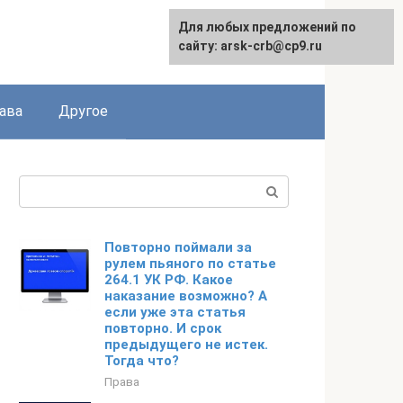
Для любых предложений по
сайту: arsk-crb@cp9.ru
ава
Другое
Поиск:
Повторно поймали за
рулем пьяного по статье
264.1 УК РФ. Какое
наказание возможно? А
если уже эта статья
повторно. И срок
предыдущего не истек.
Тогда что?
Права