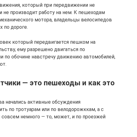
движения, который при передвижении не
 не производит работу на нем. К пешеходам
 механического мотора, владельцы велосипедов
 по дороге.
ловек который передвигается пешком на
льству, ему разрешено двигаться по
и по обочине навстречу движению автомобилей,
ют.
тчики — это пешеходы и как это
ва начались активные обсуждения
ть по тротуарам или по велодорожккам, а с
и совсем немного — то, может, и по проезжей