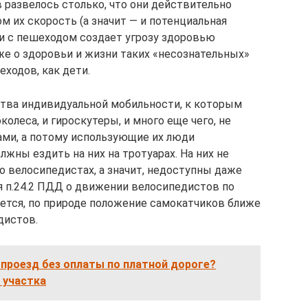
 развелось столько, что они действительно
 их скорость (а значит — и потенциальная
ии с пешеходом создает угрозу здоровью
уже о здоровьи и жизни таких «несознательных»
еходов, как дети.
тва индивидуальной мобильности, к которым
олеса, и гироскутеры, и много еще чего, не
ми, а потому использующие их люди
жны ездить на них на тротуарах. На них не
 велосипедистах, а значит, недоступны даже
я п.24.2 ПДД о движении велосипедистов по
яется, по природе положение самокатчиков ближе
дистов.
проезд без оплаты по платной дороге?
 участка