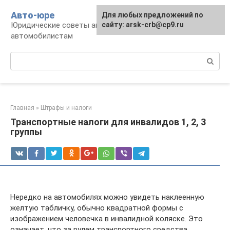
Перейти
Авто-юре
Для любых предложений по
к
Юридические советы автовладельцам и
сайту: arsk-crb@cp9.ru
контенту
автомобилистам
Поиск:
Главная
»
Штрафы и налоги
Транспортные налоги для инвалидов 1, 2, 3
группы
Нередко на автомобилях можно увидеть наклеенную
желтую табличку, обычно квадратной формы с
изображением человечка в инвалидной коляске. Это
означает, что за рулем транспортного средства