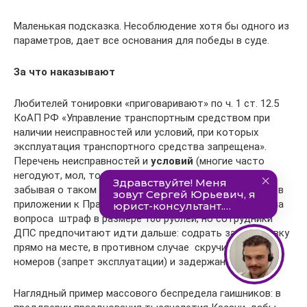
Маленькая подсказка. Несоблюдение хотя бы одного из
параметров, дает все основания для победы в суде.
За что наказывают
Любителей тонировки «приговаривают» по ч. 1 ст. 12.5
КоАП РФ «Управление транспортным средством при
наличии неисправностей или условий, при которых
эксплуатация транспортного средства запрещена».
Перечень неисправностей и
условий
(многие часто
негодуют, мол, тонировка не есть неисправность,
забывая о таком понятии, как «условия») содержится в
приложении к Правилам дорожного движения РФ. Цена
вопроса  штраф в размере 100 рублей, но сотрудники
ДПС предпочитают идти дальше: содрать за тонировку
прямо на месте, в противном случае  скручивание
номеров (запрет эксплуатации) и задержание ТС.
Наглядный пример массового беспредела гаишников: в