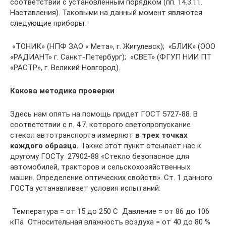
соответствии с установленным порядком (пп. 14.3.11.
Наставления). Таковыми на данный момент являются
следующие приборы:
 «ТОНИК» (НПФ ЗАО « Мета», г. Жигулевск);  «БЛИК» (ООО
«РАДИАНТ» г. Санкт-Петербург);  «СВЕТ» (ФГУП HИИ ПТ
«РАСТР», г. Великий Новгород).
Какова методика проверки
Здесь нам опять на помощь придет ГОСТ 5727-88. В
соответствии с п. 4.7. которого светопропускание
стекол автотранспорта измеряют
в трех точках
каждого образца
.
Также этот пункт отсылает нас к
другому ГОСТу  27902-88 «Стекло безопасное для
автомобилей, тракторов и сельскохозяйственных
машин. Определение оптических свойств». Ст. 1 данного
ГОСТа устанавливает условия испытаний:
 Температура = от 15 до 250 С  Давление = от 86 до 106
кПа  Относительная влажность воздуха = от 40 до 80 %