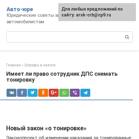
Перейти
Авто-юре
Для любых предложений по
к
Юридические советы автовладельцам и
сайту: arsk-crb@cp9.ru
контенту
автомобилистам
Поиск:
Главная
»
Штрафы и налоги
Имеет ли право сотрудник ДПС снимать
тонировку
Новый закон «о тонировке»
Законопроект об изменении наказания за тонированные