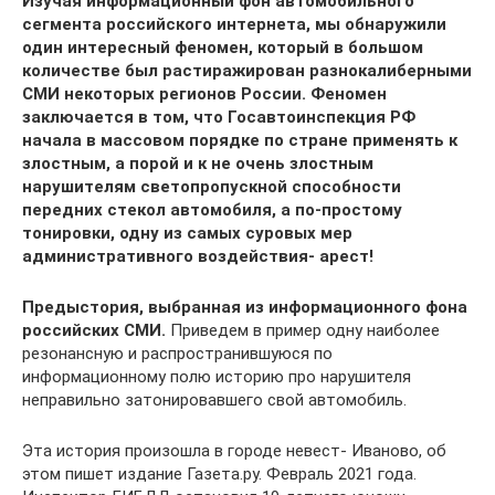
Изучая информационный фон автомобильного
сегмента российского интернета, мы обнаружили
один интересный феномен, который в большом
количестве был растиражирован разнокалиберными
СМИ некоторых регионов России. Феномен
заключается в том, что Госавтоинспекция РФ
начала в массовом порядке по стране применять к
злостным, а порой и к не очень злостным
нарушителям светопропускной способности
передних стекол автомобиля, а по-простому
тонировки, одну из самых суровых мер
административного воздействия- арест!
Предыстория, выбранная из информационного фона
российских СМИ.
Приведем в пример одну наиболее
резонансную и распространившуюся по
информационному полю историю про нарушителя
неправильно затонировавшего свой автомобиль.
Эта история произошла в городе невест- Иваново, об
этом пишет издание Газета.ру. Февраль 2021 года.