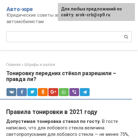
Перейти
Авто-юре
Для любых предложений по
к
Юридические советы автовладельцам и
сайту: arsk-crb@cp9.ru
контенту
автомобилистам
Поиск:
Главная
»
Штрафы и налоги
Тонировку передних стёкол разрешили –
правда ли?
Правила тонировки в 2021 году
Допустимая тонировка стекол по госту.
В госте
написано, что для лобового стекла величина
светопропускания для лобового стекла — не менее 75%,