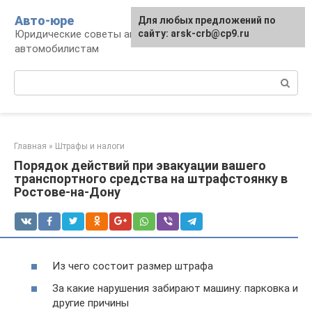
Перейти
Авто-юре
Для любых предложений по
к
Юридические советы автовладельцам и
сайту: arsk-crb@cp9.ru
контенту
автомобилистам
Поиск:
Главная
»
Штрафы и налоги
Порядок действий при эвакуации вашего
транспортного средства на штрафстоянку в
Ростове-на-Дону
Из чего состоит размер штрафа
За какие нарушения забирают машину: парковка и
другие причины