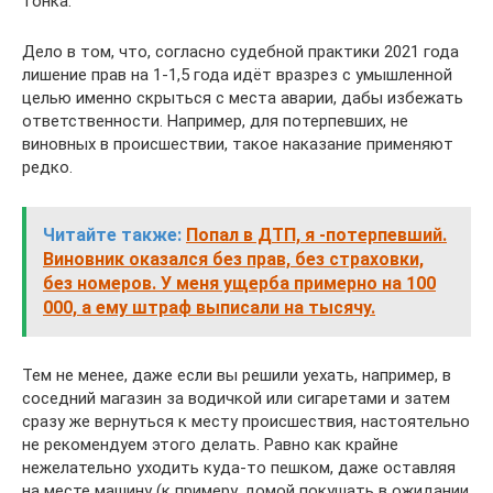
тонка.
Дело в том, что, согласно судебной практики 2021 года
лишение прав на 1-1,5 года идёт вразрез с умышленной
целью именно скрыться с места аварии, дабы избежать
ответственности. Например, для потерпевших, не
виновных в происшествии, такое наказание применяют
редко.
Читайте также:
Попал в ДТП, я -потерпевший.
Виновник оказался без прав, без страховки,
без номеров. У меня ущерба примерно на 100
000, а ему штраф выписали на тысячу.
Тем не менее, даже если вы решили уехать, например, в
соседний магазин за водичкой или сигаретами и затем
сразу же вернуться к месту происшествия, настоятельно
не рекомендуем этого делать. Равно как крайне
нежелательно уходить куда-то пешком, даже оставляя
на месте машину (к примеру, домой покушать в ожидании