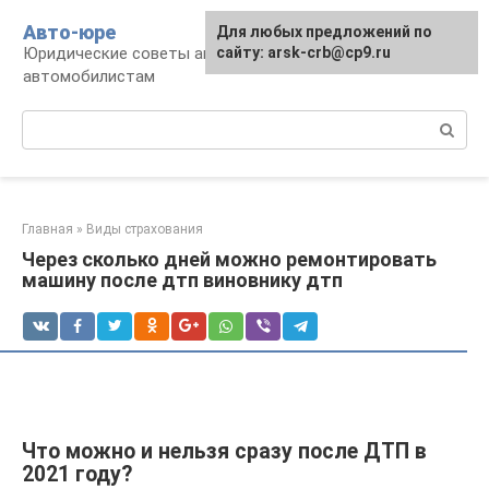
Перейти
Авто-юре
Для любых предложений по
к
Юридические советы автовладельцам и
сайту: arsk-crb@cp9.ru
контенту
автомобилистам
Поиск:
Главная
»
Виды страхования
Через сколько дней можно ремонтировать
машину после дтп виновнику дтп
Что можно и нельзя сразу после ДТП в
2021 году?