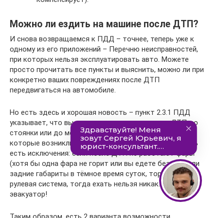
Можно ли ездить на машине после ДТП?
И снова возвращаемся к ПДД – точнее, теперь уже к
одному из его приложений – Перечню неисправностей,
при которых нельзя эксплуатировать авто. Можете
просто прочитать все пункты и выяснить, можно ли при
конкретно ваших повреждениях после ДТП
передвигаться на автомобиле.
Но есть здесь и хорошая новость – пункт 2.3.1 ПДД
указывает, что вы можете проехать от места ДТП до
стоянки или до места ремонта с неисправностями,
которые возникли в результате этой аварии. Но здесь
есть исключения: если после ДТП не работают фары
(хотя бы одна фара не горит или вы едете без неё) или
задние габариты в тёмное время суток, тормозная или
рулевая система, тогда ехать нельзя никак. Только
эвакуатор!
Таким образом, есть 2 варианта возможности