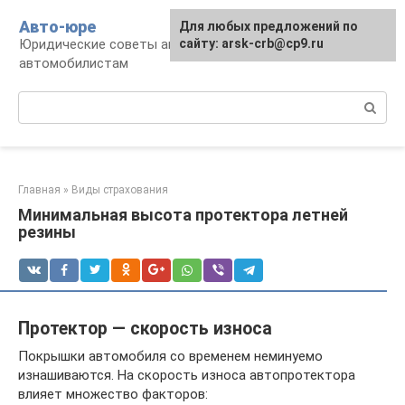
Перейти
Авто-юре
Для любых предложений по
к
Юридические советы автовладельцам и
сайту: arsk-crb@cp9.ru
контенту
автомобилистам
Поиск:
Главная
»
Виды страхования
Минимальная высота протектора летней
резины
Протектор — скорость износа
Покрышки автомобиля со временем неминуемо
изнашиваются. На скорость износа автопротектора
влияет множество факторов: