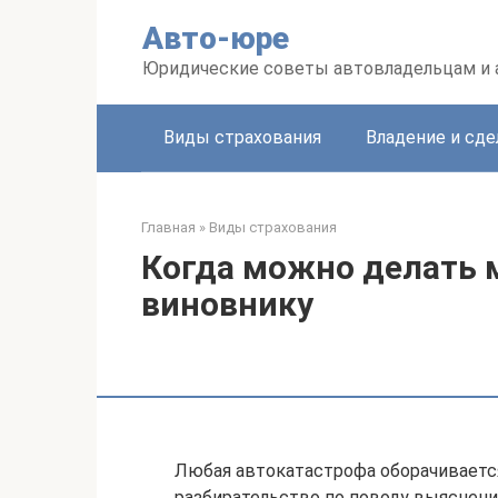
Перейти
Авто-юре
к
контенту
Юридические советы автовладельцам и
Виды страхования
Владение и сде
Главная
»
Виды страхования
Когда можно делать 
виновнику
Любая автокатастрофа оборачивается
разбирательство по поводу выяснени