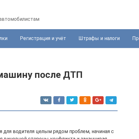
 автомобилистам
лки
Регистрация и учёт
Штрафы и налоги
Пр
машину после ДТП
 для водителя целым рядом проблем, начиная с
я виновной стороны конфликта и заканчивая