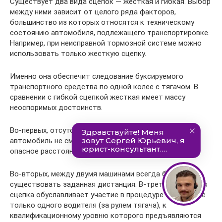
Существует два вида сцепок — жесткая и гибкая. Выбор
между ними зависит от целого ряда факторов,
большинство из которых относятся к техническому
состоянию автомобиля, подлежащего транспортировке.
Например, при неисправной тормозной системе можно
использовать только жесткую сцепку.
Именно она обеспечит следование буксируемого
транспортного средства по одной колее с тягачом. В
сравнении с гибкой сцепкой жесткая имеет массу
неоспоримых достоинств.
Во-первых, отсутствует рывок, и транспортируемый
автомобиль не сможет приблизиться к тягачу на
опасное расстояние.
Во-вторых, между двумя машинами всегда будет
существовать заданная дистанция. В-третьих, жесткая
сцепка обуславливает участие в процедуре буксировке
только одного водителя (за рулем тягача), к
квалификационному уровню которого предъявляются