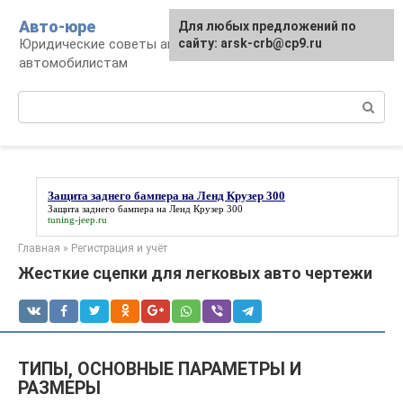
Перейти
Авто-юре
Для любых предложений по
к
Юридические советы автовладельцам и
сайту: arsk-crb@cp9.ru
контенту
автомобилистам
Поиск:
Защита заднего бампера на Ленд Крузер 300
Защита заднего бампера на Ленд Крузер 300
tuning-jeep.ru
Главная
»
Регистрация и учёт
Жесткие сцепки для легковых авто чертежи
ТИПЫ, ОСНОВНЫЕ ПАРАМЕТРЫ И
РАЗМЕРЫ