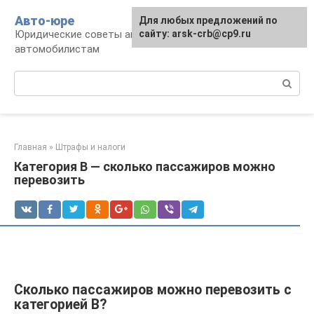
Перейти
Авто-юре
Для любых предложений по
к
Юридические советы автовладельцам и
сайту: arsk-crb@cp9.ru
контенту
автомобилистам
Поиск:
Главная
»
Штрафы и налоги
Категория В — сколько пассажиров можно
перевозить
Сколько пассажиров можно перевозить с
категорией В?