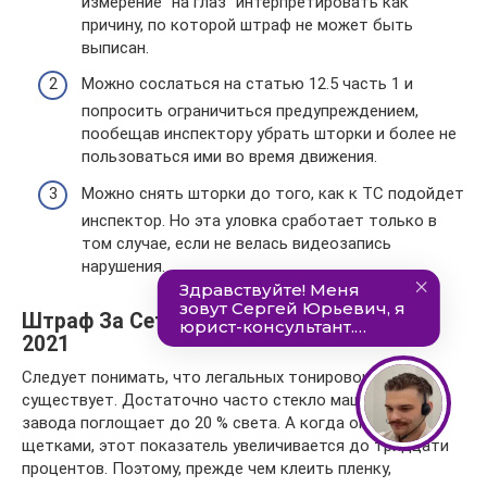
измерение “на глаз” интерпретировать как
причину, по которой штраф не может быть
выписан.
Можно сослаться на статью 12.5 часть 1 и
попросить ограничиться предупреждением,
пообещав инспектору убрать шторки и более не
пользоваться ими во время движения.
Можно снять шторки до того, как к ТС подойдет
инспектор. Но эта уловка сработает только в
том случае, если не велась видеозапись
нарушения.
Штраф За Сетки На Передних Стеклах
2021
Следует понимать, что легальных тонировок не
существует. Достаточно часто стекло машины уже с
завода поглощает до 20 % света. А когда оно затерто
щетками, этот показатель увеличивается до тридцати
процентов. Поэтому, прежде чем клеить пленку,