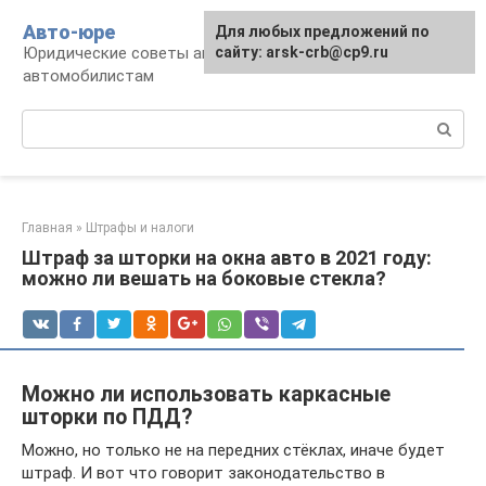
Перейти
Авто-юре
Для любых предложений по
к
Юридические советы автовладельцам и
сайту: arsk-crb@cp9.ru
контенту
автомобилистам
Поиск:
Главная
»
Штрафы и налоги
Штраф за шторки на окна авто в 2021 году:
можно ли вешать на боковые стекла?
Можно ли использовать каркасные
шторки по ПДД?
Можно, но только не на передних стёклах, иначе будет
штраф. И вот что говорит законодательство в