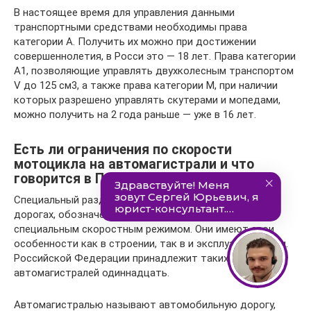
В настоящее время для управления данными
транспортными средствами необходимы права
категории А. Получить их можно при достижении
совершеннолетия, в Росси это — 18 лет. Права категории
А1, позволяющие управлять двухколесным транспортом
V до 125 см3, а также права категории М, при наличии
которых разрешено управлять скутерами и мопедами,
можно получить на 2 года раньше — уже в 16 лет.
Есть ли ограничения по скорости
мотоцикла на автомагистрали и что
говорится в ПДД?
Специальный раздел в ПДД описывает поведение на
дорогах, обозначенных знаком «5.1». Это дороги со
специальным скоростным режимом. Они имеют свои
особенности как в строении, так в и эксплуатировании.
Российской Федерации принадлежит таких
автомагистралей одиннадцать.
Автомагистралью называют автомобильную дорогу,