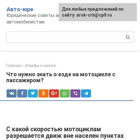
Перейти
Авто-юре
Для любых предложений по
к
Юридические советы автовладельцам и
сайту: arsk-crb@cp9.ru
контенту
автомобилистам
Поиск:
Главная
»
Штрафы и налоги
Что нужно знать о езде на мотоцикле с
пассажиром?
С какой скоростью мотоциклам
разрешается движ вне населен пунктах