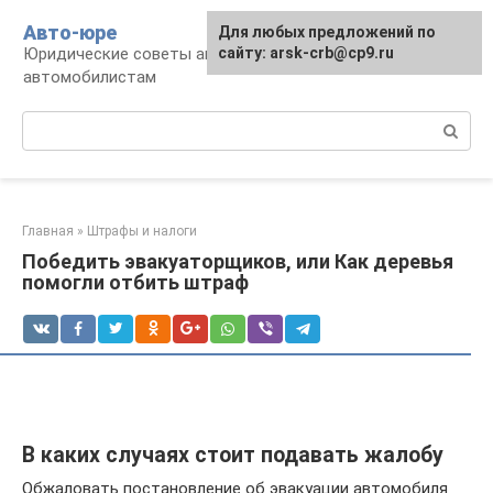
Перейти
Авто-юре
Для любых предложений по
к
Юридические советы автовладельцам и
сайту: arsk-crb@cp9.ru
контенту
автомобилистам
Поиск:
Главная
»
Штрафы и налоги
Победить эвакуаторщиков, или Как деревья
помогли отбить штраф
В каких случаях стоит подавать жалобу
Обжаловать постановление об эвакуации автомобиля