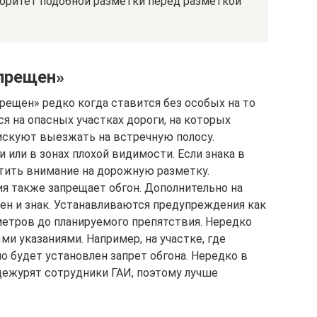
иоритет подобной разметки перед разметкой
прещен»
рещен» редко когда ставится без особых на то
ся на опасных участках дороги, на которых
искуют выезжать на встречную полосу.
или в зонах плохой видимости. Если знака в
атить внимание на дорожную разметку.
ия также запрещает обгон. Дополнительно на
н и знак. Устанавливаются предупреждения как
 метров до планируемого препятствия. Нередко
и указаниями. Например, на участке, где
о будет установлен запрет обгона. Нередко в
 дежурят сотрудники ГАИ, поэтому лучше