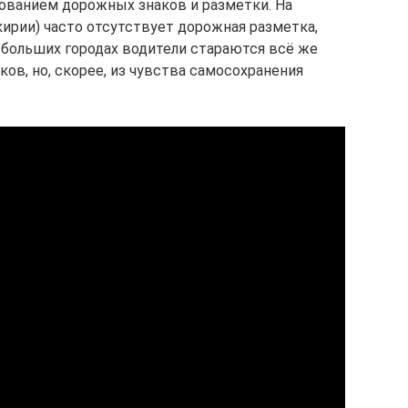
ованием дорожных знаков и разметки. На
ирии) часто отсутствует дорожная разметка,
В больших городах водители стараются всё же
ов, но, скорее, из чувства самосохранения