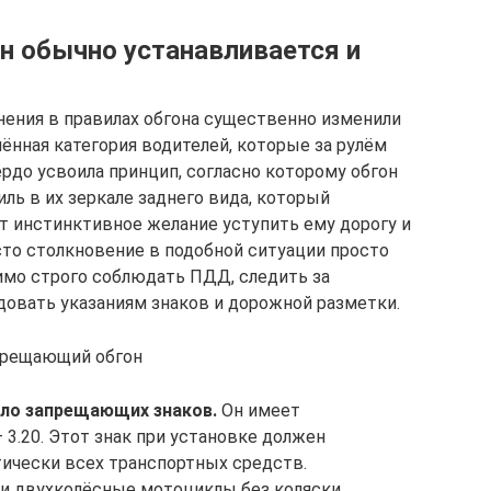
он обычно устанавливается и
енения в правилах обгона существенно изменили
ённая категория водителей, которые за рулём
ёрдо усвоила принцип, согласно которому обгон
ль в их зеркале заднего вида, который
т инстинктивное желание уступить ему дорогу и
сто столкновение в подобной ситуации просто
имо строго соблюдать ПДД, следить за
довать указаниям знаков и дорожной разметки.
апрещающий обгон
сло запрещающих знаков.
Он имеет
3.20. Этот знак при установке должен
тически всех транспортных средств.
и двухколёсные мотоциклы без коляски,