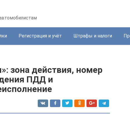
 автомобилистам
лки
Регистрация и учёт
Штрафы и налоги
Пр
»: зона действия, номер
юдения ПДД и
неисполнение