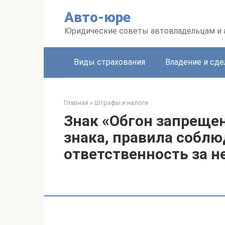
Перейти
Авто-юре
к
контенту
Юридические советы автовладельцам и
Виды страхования
Владение и сде
Главная
»
Штрафы и налоги
Знак «Обгон запрещен
знака, правила собл
ответственность за 