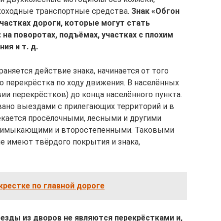
ихоходные транспортные средства.
Знак «Обгон
участках дороги, которые могут стать
 на поворотах, подъёмах, участках с плохим
я и т. д.
раняется действие знака, начинается от того
го перекрёстка по ходу движения. В населённых
вии перекрёстков) до конца населённого пункта.
вано выездами с прилегающих территорий и в
секается просёлочными, лесными и другими
примыкающими и второстепенными. Таковыми
не имеют твёрдого покрытия и знака,
крестке по главной дороге
езды из дворов не являются перекрёстками и,