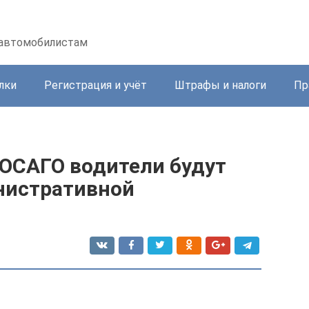
 автомобилистам
лки
Регистрация и учёт
Штрафы и налоги
Пр
 ОСАГО водители будут
нистративной