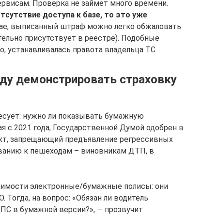
рвисам. Проверка не займет много времени.
тсутствие доступа к базе, то это уже
ае, выписанный штраф можно легко обжаловать
тельно присутствует в реестре). Подобные
ло, устанавливалась правота владельца ТС.
оду демонстрировать страховку
есует: нужно ли показывать бумажную
я с 2021 года, Государственной Думой одобрен в
ект, запрещающий предъявление регрессивных
ованию к пешеходам – виновникам ДТП, в
ачимости электронные/бумажные полисы: они
 Тогда, на вопрос: «Обязан ли водитель
ПС в бумажной версии?», — прозвучит