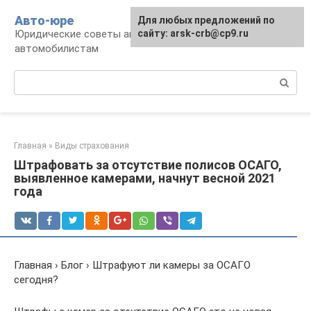
Перейти
Авто-юре
Для любых предложений по
к
Юридические советы автовладельцам и
сайту: arsk-crb@cp9.ru
контенту
автомобилистам
Поиск:
Главная
»
Виды страхования
Штрафовать за отсутствие полисов ОСАГО,
выявленное камерами, начнут весной 2021
года
Главная › Блог › Штрафуют ли камеры за ОСАГО
сегодня?