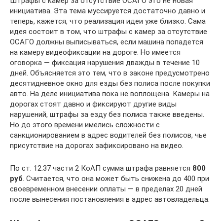
Штрафы с камер за отсутствие ОСАГО это не новая
инициатива. Эта тема муссируется достаточно давно и
теперь, кажется, что реализация идеи уже близко. Сама
идея состоит в том, что штрафы с камер за отсутствие
ОСАГО должны выписываться, если машина попадется
на камеру видеофиксации на дороге. Но имеется
оговорка — фиксация нарушения дважды в течение 10
дней. Объясняется это тем, что в законе предусмотрено
десятидневное окно для езды без полиса после покупки
авто. На деле инициатива пока не воплощена. Камеры на
дорогах стоят давно и фиксируют другие виды
нарушений, штрафы за езду без полиса также введены.
Но до этого времени имелись сложности с
санкционированием в адрес водителей без полисов, чье
присутствие на дорогах зафиксировано на видео.
По ст. 12.37 части 2 КоАП сумма штрафа равняется
800
руб
. Считается, что она может быть снижена до 400 при
своевременном внесении оплаты — в пределах 20 дней
после вынесения постановления в адрес автовладельца.