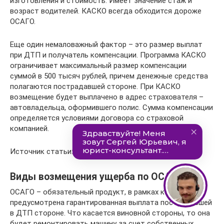
изготовления и стоимость. Имеет значение стаж и
возраст водителей. КАСКО всегда обходится дороже
ОСАГО.
Еще один немаловажный фактор – это размер выплат
при ДТП и получатель компенсации. Программа КАСКО
ограничивает максимальный размер компенсации
суммой в 500 тысяч рублей, причем денежные средства
полагаются пострадавшей стороне. При КАСКО
возмещение будет выплачено в адрес страхователя –
автовладельца, оформившего полис. Сумма компенсации
определяется условиями договора со страховой
компанией.
Источник статьи: https://asccenter.ru/avto/audi/rs-q8/
Виды возмещения ущерба по ОСАГО
ОСАГО – обязательный продукт, в рамках которого
предусмотрена гарантированная выплата пострадавшей
в ДТП стороне. Что касается виновной стороны, то она
будет ремонтировать машину за счет собственных