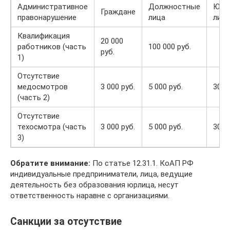
Административное
Должностные
Юри
Граждане
правонарушение
лица
лица
Квалификация
20 000
работников (часть
100 000 руб.
руб.
1)
Отсутствие
медосмотров
3 000 руб.
5 000 руб.
30 0
(часть 2)
Отсутствие
техосмотра (часть
3 000 руб.
5 000 руб.
30 0
3)
Обратите внимание:
По статье 12.31.1. КоАП РФ
индивидуальные предприниматели, лица, ведущие
деятельность без образования юрлица, несут
ответственность наравне с организациями.
Санкции за отсутствие