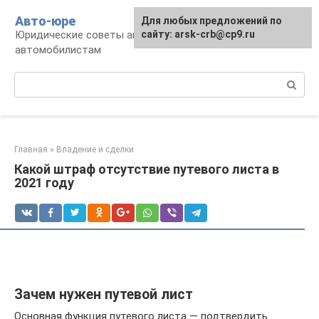
Перейти
Авто-юре
Для любых предложений по
к
Юридические советы автовладельцам и
сайту: arsk-crb@cp9.ru
контенту
автомобилистам
Поиск:
Главная
»
Владение и сделки
Какой штраф отсутствие путевого листа в
2021 году
Зачем нужен путевой лист
Основная функция путевого листа — подтвердить