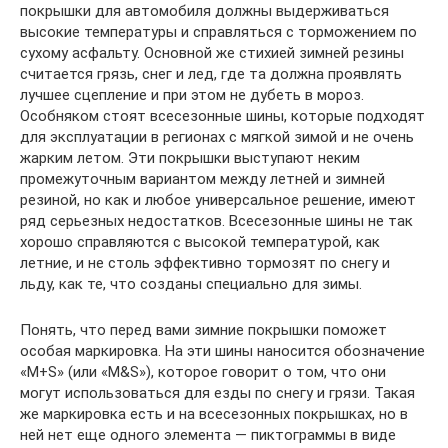
покрышки для автомобиля должны выдерживаться
высокие температуры и справляться с торможением по
сухому асфальту. Основной же стихией зимней резины
считается грязь, снег и лед, где та должна проявлять
лучшее сцепление и при этом не дубеть в мороз.
Особняком стоят всесезонные шины, которые подходят
для эксплуатации в регионах с мягкой зимой и не очень
жарким летом. Эти покрышки выступают неким
промежуточным вариантом между летней и зимней
резиной, но как и любое универсальное решение, имеют
ряд серьезных недостатков. Всесезонные шины не так
хорошо справляются с высокой температурой, как
летние, и не столь эффективно тормозят по снегу и
льду, как те, что созданы специально для зимы.
Понять, что перед вами зимние покрышки поможет
особая маркировка. На эти шины наносится обозначение
«M+S» (или «M&S»), которое говорит о том, что они
могут использоваться для езды по снегу и грязи. Такая
же маркировка есть и на всесезонных покрышках, но в
ней нет еще одного элемента ― пиктограммы в виде