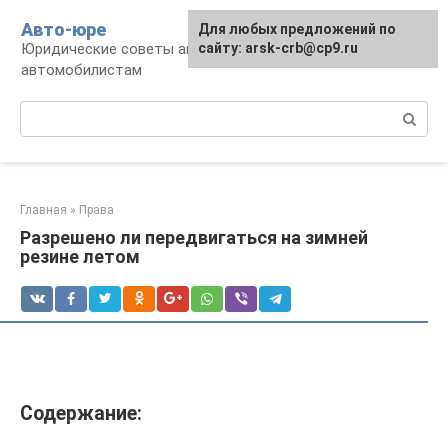
Перейти
Авто-юре
Для любых предложений по
к
Юридические советы автовладельцам и
сайту: arsk-crb@cp9.ru
контенту
автомобилистам
Поиск:
Главная
»
Права
Разрешено ли передвигаться на зимней
резине летом
Содержание: