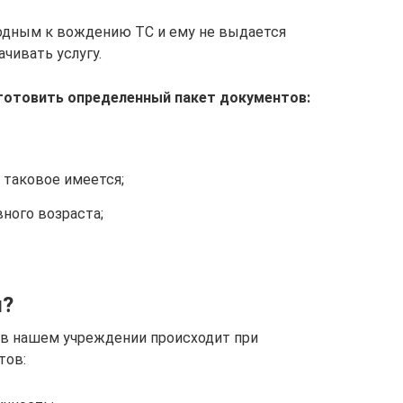
годным к вождению ТС и ему не выдается
ачивать услугу.
готовить определенный пакет документов:
 таковое имеется;
ного возраста;
ы?
 в нашем учреждении происходит при
тов: