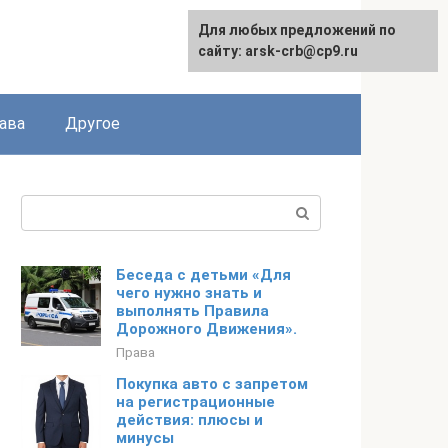
Для любых предложений по
сайту: arsk-crb@cp9.ru
ава
Другое
Поиск:
Беседа с детьми «Для
чего нужно знать и
выполнять Правила
Дорожного Движения».
Права
Покупка авто с запретом
на регистрационные
действия: плюсы и
минусы