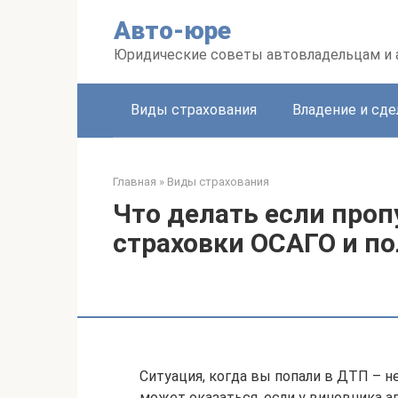
Перейти
Авто-юре
к
контенту
Юридические советы автовладельцам и
Виды страхования
Владение и сде
Главная
»
Виды страхования
Что делать если проп
страховки ОСАГО и по
Ситуация, когда вы попали в ДТП – н
может оказаться, если у виновника а