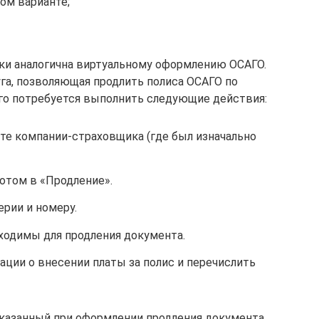
ом варианте;
ки аналогична виртуальному оформлению ОСАГО.
уга, позволяющая продлить полиса ОСАГО по
го потребуется выполнить следующие действия:
йте компании-страховщика (где был изначально
потом в «Продление».
рии и номеру.
ходимы для продления документа.
ции о внесении платы за полис и перечислить
указанный при оформлении продления документа,