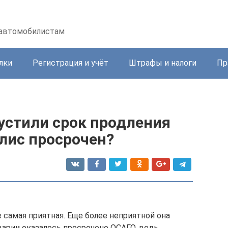
 автомобилистам
лки
Регистрация и учёт
Штрафы и налоги
Пр
устили срок продления
лис просрочен?
е самая приятная. Еще более неприятной она
варии оказалось просрочено ОСАГО, ведь