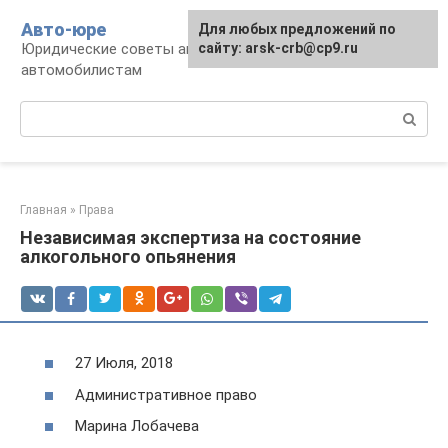
Перейти
Авто-юре
Для любых предложений по
к
Юридические советы автовладельцам и
сайту: arsk-crb@cp9.ru
контенту
автомобилистам
Поиск:
Главная
»
Права
Независимая экспертиза на состояние
алкогольного опьянения
27 Июля, 2018
Административное право
Марина Лобачева