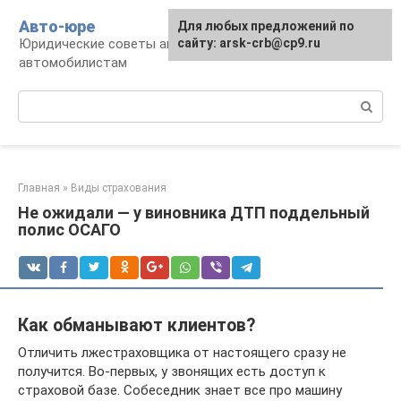
Перейти
Авто-юре
Для любых предложений по
к
Юридические советы автовладельцам и
сайту: arsk-crb@cp9.ru
контенту
автомобилистам
Поиск:
Главная
»
Виды страхования
Не ожидали — у виновника ДТП поддельный
полис ОСАГО
Как обманывают клиентов?
Отличить лжестраховщика от настоящего сразу не
получится. Во-первых, у звонящих есть доступ к
страховой базе. Собеседник знает все про машину