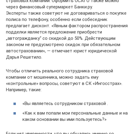
страховых компаний. Оформить ОСАГО также можно
через финансовый супермаркет Банки.ру.
Эксперты также советуют не договариваться о покупке
полиса по телефону, особенно если собеседник
предлагает дисконт. «Явным фактором распространения
подделки является предложение приобрести
„автогражданку“ со скидкой до 50%. Действующим
законом не предусмотрено скидок при обязательном
автостраховании», — отмечает юрист юридической
Дарья Решетило.
Чтобы отличить реального сотрудника страховой
компании от мошенника, можно задать ему
«контрольные» вопросы, советуют в СК «Ингосстрах».
Например, такие:
«Вы являетесь сотрудником страховой .
«Как к вам попали мои персональные данные и на
каком основании вы ими пользуетесь?»
Если нет уверенности, что вы общались именно со