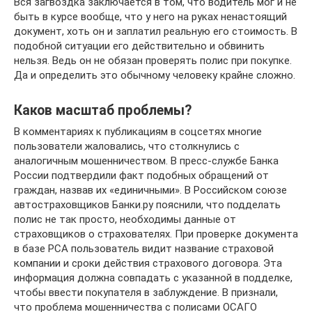
Вся загвоздка заключается в том, что водитель мог и не
быть в курсе вообще, что у него на руках ненастоящий
документ, хоть он и заплатил реальную его стоимость. В
подобной ситуации его действительно и обвинить
нельзя. Ведь он не обязан проверять полис при покупке.
Да и определить это обычному человеку крайне сложно.
Каков масштаб проблемы?
В комментариях к публикациям в соцсетях многие
пользователи жаловались, что столкнулись с
аналогичным мошенничеством. В пресс-службе Банка
России подтвердили факт подобных обращений от
граждан, назвав их «единичными». В Российском союзе
автостраховщиков Банки.ру пояснили, что подделать
полис не так просто, необходимы данные от
страховщиков о страхователях. При проверке документа
в базе РСА пользователь видит название страховой
компании и сроки действия страхового договора. Эта
информация должна совпадать с указанной в подделке,
чтобы ввести покупателя в заблуждение. В признали,
что проблема мошенничества с полисами ОСАГО