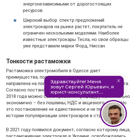
энергонезависимыми от дорогостоящих
ресурсов.
Широкий выбор: спектр предложений
электрокаров на рынке растет, покупатель не
ограничен несколькими моделями. Наиболее
известные электрокары Тесла, но свои образцы
уже представили марки Форд, Ниссан.
Тонкости растаможки
Растаможка электромобиля в Одессе дает
преимущества, поскольку законодательная система
направлена на популяризацию экологичного транспорта.
Согласно постановлению Верховной Рады, до конца
2018 года можно было провести процедуру максимально
экономично – без пошлины, НДС и акцизного сбора. Но
это постановление не единственное и не первое в
истории популяризации электрокаров в стране.
В 2021 году появился документ, согласно которому лица,
растаможившие электрокар в Украине, освобождались