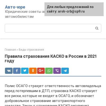
Перейти
Авто-юре
Для любых предложений по
к
Юридические советы автовладельцам и
сайту: arsk-crb@cp9.ru
контенту
автомобилистам
Поиск:
Главная
»
Виды страхования
Правила страхования КАСКО в России в 2021
году
Полис ОСАГО страхует ответственность автовладельца
перед потерпевшим в ДТП, страховка КАСКО страхует
все риски, которые не входят в ОСАГО, и обозначает
добровольное страхование автотранспортного
средства. Закон о страховании КАСКО регулирует