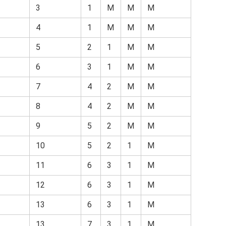
3
1
М
М
М
4
1
М
М
М
5
2
1
М
М
6
3
1
М
М
7
4
2
М
М
8
4
2
М
М
9
5
2
М
М
10
5
2
1
М
11
6
3
1
М
12
6
3
1
М
13
6
3
1
М
13
7
3
1
М