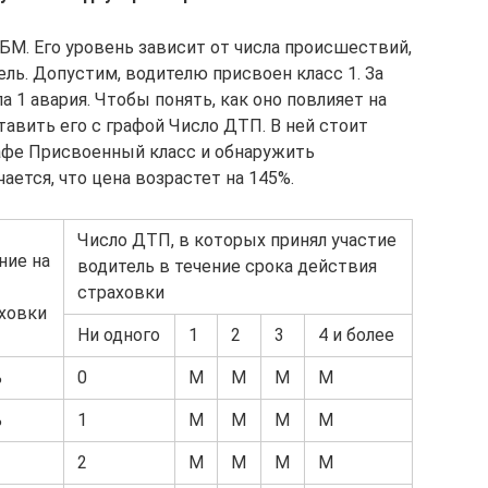
М. Его уровень зависит от числа происшествий,
ль. Допустим, водителю присвоен класс 1. За
 1 авария. Чтобы понять, как оно повлияет на
тавить его с графой Число ДТП. В ней стоит
рафе Присвоенный класс и обнаружить
ется, что цена возрастет на 145%.
Число ДТП, в которых принял участие
ние на
водитель в течение срока действия
страховки
ховки
Ни одного
1
2
3
4 и более
%
0
М
М
М
М
%
1
М
М
М
М
2
М
М
М
М