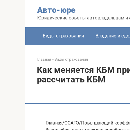
Перейти
Авто-юре
к
контенту
Юридические советы автовладельцам и
Виды страхования
Владение и сде
Главная
»
Виды страхования
Как меняется КБМ при
рассчитать КБМ
Главная/ОСАГО/Повышающий коэффи
Закон обязывает граждан приобретать