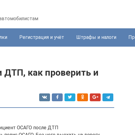
 автомобилистам
лки
Регистрация и учёт
Штрафы и налоги
Пр
 ДТП, как проверить и
циент ОСАГО после ДТП
 полис ОСАГО. Без него выехать на дорогу