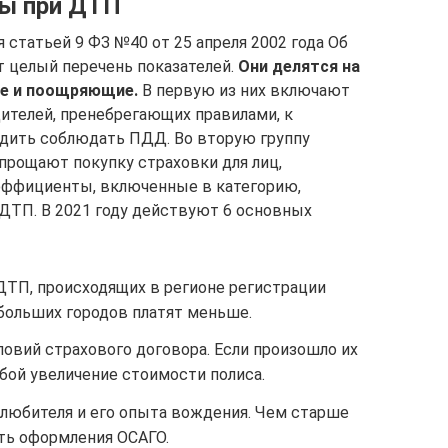
ы при ДТП
статьей 9 ФЗ №40 от 25 апреля 2002 года Об
т целый перечень показателей.
Они делятся на
е и поощряющие.
В первую из них включают
дителей, пренебрегающих правилами, к
удить соблюдать ПДД. Во вторую группу
рощают покупку страховки для лиц,
эффициенты, включенные в категорию,
ДТП. В 2021 году действуют 6 основных
ДТП, происходящих в регионе регистрации
больших городов платят меньше.
овий страхового договора. Если произошло их
обой увеличение стоимости полиса.
олюбителя и его опыта вождения. Чем старше
ть оформления ОСАГО.